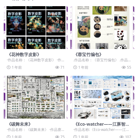
《花神数字皮影》
《蓉宝竹编包》
·作品名称：《花神数字皮影》 ·作
.作品名称：《蓉宝竹编包》 .作品
品赛道:学生组：命题赛道-”元宇宙
赛道：设计师组：自由主题赛道-”元
1 年前
71
1 年前
55
+非遗“ ·...
宇宙+“ ....
《碳舞未来》
《Eco-watcher——江豚智能
监测喂食无人船》
·作品名称：《碳舞未来》 ·作品赛
·作品名称:《Eco-watcher——江豚
道：学生组：自由主题赛道-”元宇宙
智能监测喂食无人船》 ·作品赛道:
1 年前
75
1 年前
107