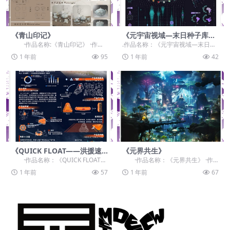
《青山印记》
《元宇宙视域—末日种子库信
息导览》
·作品名称:《青山印记》 ·作品
.作品名称：《元宇宙视域—末日种
赛道：学生组：自由主题赛道-”元...
子库信息导览》 .作品赛道：学生
1 年前
95
1 年前
42
组：自由主题赛道...
《QUICK FLOAT——洪援速
《元界共生》
浮包》
·作品名称：《QUICK FLOAT
·作品名称：《元界共生》 ·作
——洪援速浮包》 ·作品赛道...
品赛道：学生组：自由主题赛道-”
1 年前
57
1 年前
67
元...