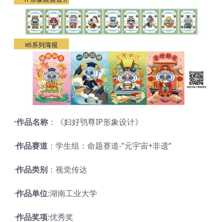
·作品名称
：《妇好鸮尊IP形象设计》
·
作品赛道
：学生组：命题赛道-”元宇宙+非遗“
·
作品类别
：视觉传达
·
作品单位
:湖南工业大学
·
作品奖项
:优秀奖