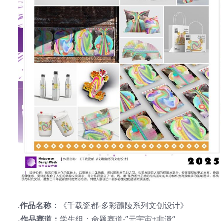
.
作品名称：
《千载瓷都-多彩醴陵系列文创设计》
.作品赛道：
学生组：命题赛道-”元宇宙+非遗“