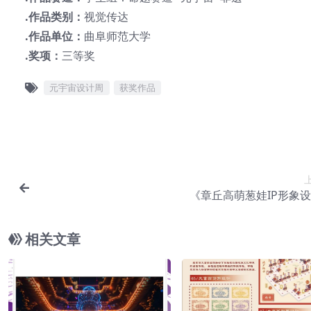
.作品类别：
视觉传达
.作品单位：
曲阜师范大学
.奖项：
三等奖
元宇宙设计周
获奖作品
《章丘高萌葱娃IP形象
相关文章