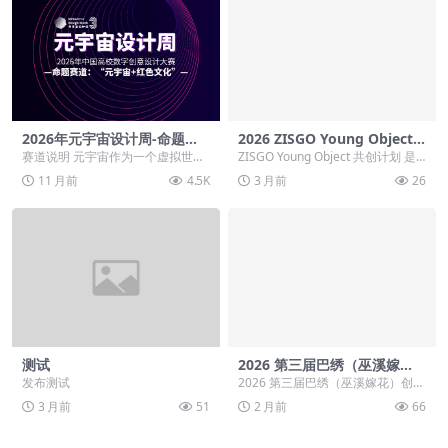
2026年元宇宙设计周-命题赛
2026 ZISGO Young Object
道-”元宇宙+红色文化“
共创大赛
赛道说明 元宇宙作为一个虚拟世
ZISGO Young Object 共创计划 是
界，提供了无限的可能性，使得非
由 ZISGO 发起的青年生活...
11 月前
4.5K
3 月前
26
遗文化能够以全新的形...
测试
2026 第三届巴绣（巫溪嫁
花）创意设计大赛
发布测试
2026 第三届巴绣（巫溪嫁花）创意
设计大赛 第三届巴绣（巫溪嫁花）
3 月前
51
2 月前
66
创意设计大赛...